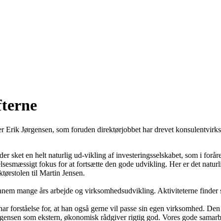
fterne
øser Erik Jørgensen, som foruden direktørjobbet har drevet konsulentvir
r sket en helt naturlig ud-vikling af investeringsselskabet, som i foråre
lsesmæssigt fokus for at fortsætte den gode udvikling. Her er det naturli
tørstolen til Martin Jensen.
gennem mange års arbejde og virksomhedsudvikling. Aktiviteterne finder
har forståelse for, at han også gerne vil passe sin egen virksomhed. Den
ensen som ekstern, økonomisk rådgiver rigtig god. Vores gode samarbejd