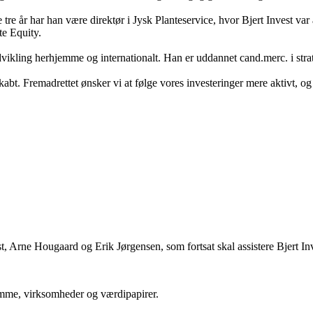
re år har han være direktør i Jysk Planteservice, hvor Bjert Invest var ak
te Equity.
vikling herhjemme og internationalt. Han er uddannet cand.merc. i strat
abt. Fremadrettet ønsker vi at følge vores investeringer mere aktivt, og 
vest, Arne Hougaard og Erik Jørgensen, som fortsat skal assistere Bjert 
domme, virksomheder og værdipapirer.