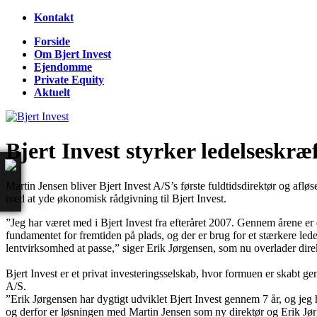
Kontakt
Forside
Om Bjert Invest
Ejendomme
Private Equity
Aktuelt
Bjert Invest styrker ledelseskræ
Martin Jensen bliver Bjert Invest A/S’s første fuldtidsdirektør og afl
med at yde økonomisk rådgivning til Bjert Invest.
”Jeg har været med i Bjert Invest fra efteråret 2007. Gennem årene er de
fundamentet for fremtiden på plads, og der er brug for et stærkere lede
lentvirksomhed at passe,” siger Erik Jørgensen, som nu overlader direk
Bjert Invest er et privat investeringsselskab, hvor formuen er skabt 
A/S.
”Erik Jørgensen har dygtigt udviklet Bjert Invest gennem 7 år, og jeg 
og derfor er løsningen med Martin Jensen som ny direktør og Erik Jørg