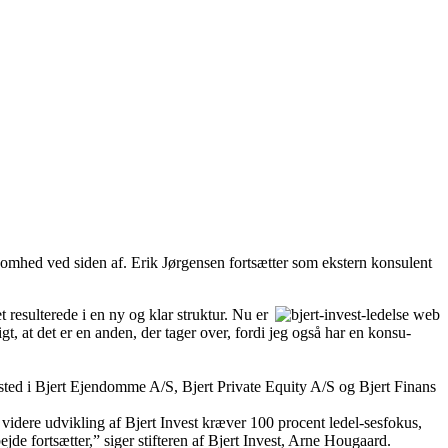
ksomhed ved siden af. Erik Jørgensen fortsætter som ekstern konsulent
t resulterede i en ny og klar struktur. Nu er
gt, at det er en anden, der tager over, fordi jeg også har en konsu-
 sted i Bjert Ejendomme A/S, Bjert Private Equity A/S og Bjert Finans
 videre udvikling af Bjert Invest kræver 100 procent ledel-sesfokus,
e fortsætter,” siger stifteren af Bjert Invest, Arne Hougaard.