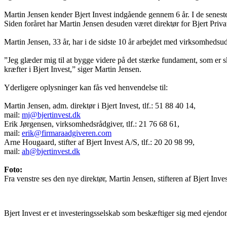
Martin Jensen kender Bjert Invest indgående gennem 6 år. I de seneste t
Siden foråret har Martin Jensen desuden været direktør for Bjert Priva
Martin Jensen, 33 år, har i de sidste 10 år arbejdet med virksomhedsud
”Jeg glæder mig til at bygge videre på det stærke fundament, som er sk
kræfter i Bjert Invest,” siger Martin Jensen.
Yderligere oplysninger kan fås ved henvendelse til:
Martin Jensen, adm. direktør i Bjert Invest, tlf.: 51 88 40 14,
mail:
mj@bjertinvest.dk
Erik Jørgensen, virksomhedsrådgiver, tlf.: 21 76 68 61,
mail:
erik@firmaraadgiveren.com
Arne Hougaard, stifter af Bjert Invest A/S, tlf.: 20 20 98 99,
mail:
ah@bjertinvest.dk
Foto:
Fra venstre ses den nye direktør, Martin Jensen, stifteren af Bjert In
Bjert Invest er et investeringsselskab som beskæftiger sig med ejen